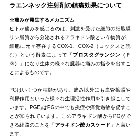
ラエンネック注射剤の鎮痛効果について
☆痛みが発生するメカニズム
ヒトが痛みを感じるのは、刺激を受けた細胞の細胞膜
リン脂質から分泌されるアラキドン酸という物質が、
細胞に元々存在するCOX-1、COX-2（コックスと読
む）という酵素によって「
プロスタグランジン（Ｐ
Ｇ）
」になり生体の様々な臓器に痛みの指令を出すこ
とによるものです。
PGはいくつか種類があり、痛み以外にも血管拡張や
利尿作用といった様々な生理活性作用を引き起こして
います。PGE₂はPGの中でも炎症や痛覚過敏を促すこ
とが知られています。このアラキドン酸からPGがで
きる経路のことを「
アラキドン酸カスケード
」と言い
ます。