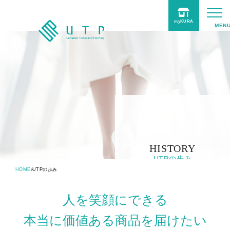
myKURA
UTPについて
事業紹介
商品
サポート
Online Shop
HISTORY
UTPの歩み
HOME
UTPの歩み
採用情報
TOPICS
人を笑顔にできる
本当に価値ある商品を届けたい