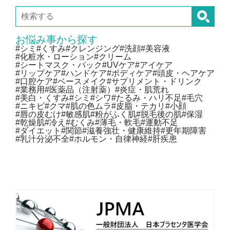
お悩み事から探す
#シミ
#くすみ
#クレンジング
#洗顔
#美容液
#化粧水・ローション
#クリーム
#シートマスク・パック
#UVケア
#アイケア
#リップケア
#ハンドケア
#ボディケア
#頭皮・ヘアケア
#口腔ケア
#ベースメイク
#サプリメント・ドリンク
#業務用
#医薬品（注射薬）
#炎症・肌荒れ
#美白・くすみ
#シミ
#シワ
#たるみ・ハリ不足
#毛穴
#ニキビ
#クマ
#肌の色ムラ
#皮脂・テカリ
#小顔
#唇の皮むけ
#敏感肌
#粉がふく肌
#脱毛後の肌
#保湿
#乾燥肌
#冷え
#むくみ
#薄毛・軟毛
#運動不足
#ダイエット
#関節
#滋養強壮・健康維持
#更年期障害
#乳汁分泌不全
#ホルモン・自律神経
#肝疾患