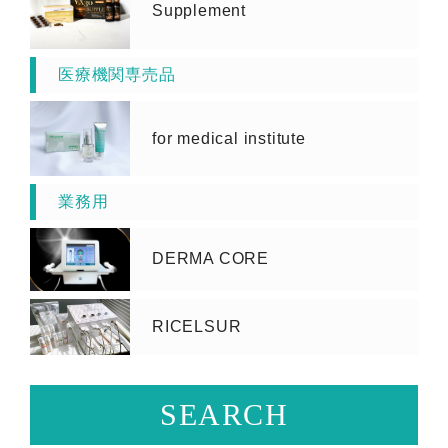
Supplement
医療機関専売品
for medical institute
業務用
DERMA CORE
RICELSUR
SEARCH