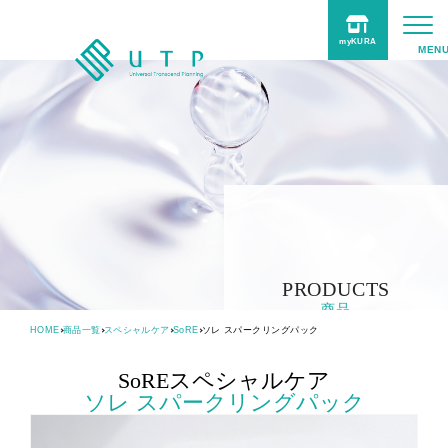
myKURA
UTPについて
事業紹介
商品
サポート
Online Shop
PRODUCTS
商品
HOME
商品一覧
スペシャルケア
SoRE
ソレ スパークリングパック
採用情報
SoRE
スペシャルケア
TOPICS
ソレ スパークリングパック