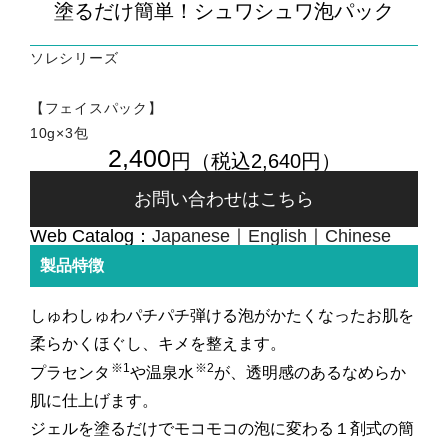
塗るだけ簡単！シュワシュワ泡パック
ソレシリーズ
【フェイスパック】
10g×3包
2,400
円（税込2,640円）
お問い合わせはこちら
Web Catalog：
Japanese
English
Chinese
製品特徴
しゅわしゅわパチパチ弾ける泡がかたくなったお肌を
柔らかくほぐし、キメを整えます。
※1
※2
プラセンタ
や温泉水
が、透明感のあるなめらか
肌に仕上げます。
ジェルを塗るだけでモコモコの泡に変わる１剤式の簡