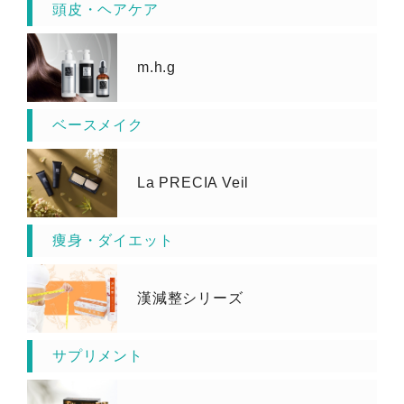
頭皮・ヘアケア
m.h.g
ベースメイク
La PRECIA Veil
痩身・ダイエット
漢減整シリーズ
サプリメント