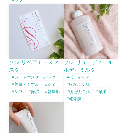
#クマ
ソレ リペアエースマ
ソレ リューデメール
スク
ボディミルク
#シートマスク・パック
#ボディケア
#美白・くすみ
#シミ
#粉がふく肌
#シワ
#保湿
#乾燥肌
#脱毛後の肌
#保湿
#乾燥肌