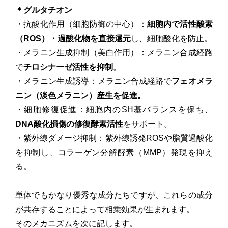
＊グルタチオン
・抗酸化作用（細胞防御の中心）：
細胞内で活性酸素
（ROS）・過酸化物を直接還元
し、細胞酸化を防止。
・メラニン生成抑制（美白作用）：メラニン合成経路
で
チロシナーゼ活性を抑制
。
・メラニン生成誘導：メラニン合成経路で
フェオメラ
ニン（淡色メラニン）産生を促進。
・細胞修復促進：細胞内のSH基バランスを保ち、
DNA酸化損傷の修復酵素活性
をサポート。
・紫外線ダメージ抑制：紫外線誘発ROSや脂質過酸化
を抑制し、コラーゲン分解酵素（MMP）発現を抑え
る。
単体でもかなり優秀な成分たちですが、これらの成分
が共存することによって相乗効果が生まれます。
そのメカニズムを次に記します。