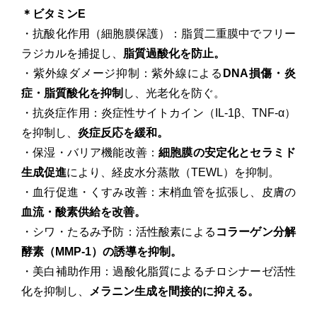
＊ビタミンE
・抗酸化作用（細胞膜保護）：脂質二重膜中でフリー
ラジカルを捕捉し、
脂質過酸化を防止。
・紫外線ダメージ抑制：紫外線による
DNA損傷・炎
症・脂質酸化を抑制
し、光老化を防ぐ。
・抗炎症作用：炎症性サイトカイン（IL-1β、TNF-α）
を抑制し、
炎症反応を緩和。
・保湿・バリア機能改善：
細胞膜の安定化とセラミド
生成促進
により、経皮水分蒸散（TEWL）を抑制。
・血行促進・くすみ改善：末梢血管を拡張し、皮膚の
血流・酸素供給を改善。
・シワ・たるみ予防：活性酸素による
コラーゲン分解
酵素（MMP-1）の誘導を抑制。
・美白補助作用：過酸化脂質によるチロシナーゼ活性
化を抑制し、
メラニン生成を間接的に抑える。