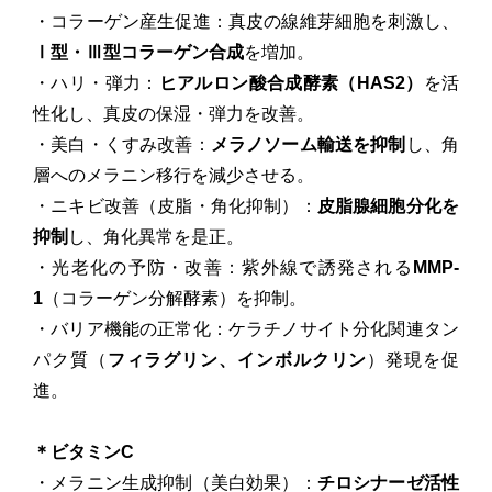
・コラーゲン産生促進：真皮の線維芽細胞を刺激し、
Ⅰ型・Ⅲ型コラーゲン合成
を増加。
・ハリ・弾力：
ヒアルロン酸合成酵素（HAS2）
を活
性化し、真皮の保湿・弾力を改善。
・美白・くすみ改善：
メラノソーム輸送を抑制
し、角
層へのメラニン移行を減少させる。
・ニキビ改善（皮脂・角化抑制）：
皮脂腺細胞分化を
抑制
し、角化異常を是正。
・光老化の予防・改善：紫外線で誘発される
MMP-
1
（コラーゲン分解酵素）を抑制。
・バリア機能の正常化：ケラチノサイト分化関連タン
パク質（
フィラグリン、インボルクリン
）発現を促
進。
＊ビタミンC
・メラニン生成抑制（美白効果）：
チロシナーゼ活性