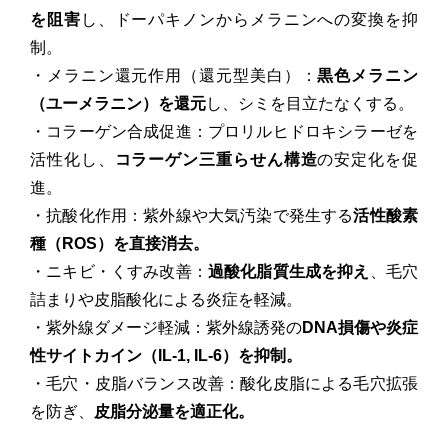
を阻害
し、ドーパキノンからメラニンへの変換を抑
制。
・メラニン還元作用（還元型美白）：
黒色メラニン
（ユーメラニン）を還元
し、シミを目立たなくする。
・コラーゲン合成促進：プロリルヒドロキシラーゼを
活性化し、
コラーゲン三重らせん構造
の安定化を促
進。
・抗酸化作用：紫外線や大気汚染で発生する
活性酸素
種（ROS）を直接消去。
・ニキビ・くすみ改善：
過酸化脂質生成を抑え
、毛穴
詰まりや皮脂酸化による炎症を軽減。
・紫外線ダメージ軽減：紫外線誘発の
DNA損傷や炎症
性サイトカイン（IL-1, IL-6）を抑制。
・毛穴・皮脂バランス改善：酸化皮脂による毛穴拡張
を防ぎ、
皮脂分泌量を適正化。