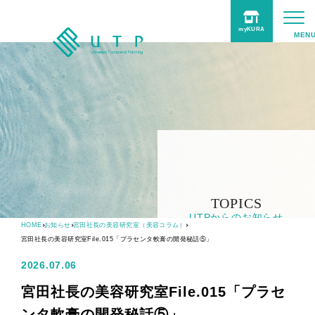
myKURA
UTPについて
事業紹介
商品
サポート
Online Shop
TOPICS
UTPからのお知らせ
HOME
お知らせ
宮田社長の美容研究室（美容コラム）
採用情報
宮田社長の美容研究室File.015「プラセンタ軟膏の開発秘話⑤」
2026.07.06
TOPICS
宮田社長の美容研究室File.015「プラセ
ンタ軟膏の開発秘話⑤」