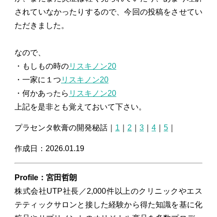
されていなかったりするので、今回の投稿をさせてい
ただきました。
なので、
・もしもの時の
リスキノン20
・一家に１つ
リスキノン20
・何かあったら
リスキノン20
上記を是非とも覚えておいて下さい。
プラセンタ軟膏の開発秘話｜
1
｜
2
｜
3
｜
4
｜
5
｜
作成日：2026.01.19
Profile：宮田哲朗
株式会社UTP社長／2,000件以上のクリニックやエス
テティックサロンと接した経験から得た知識を基に化